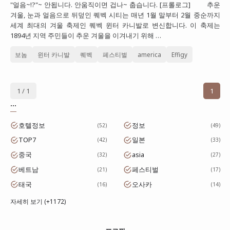
"얼음~!?"~ 안됩니다. 안움직이면 겁나~ 춥습니다. [프롤로그] 추운
대만
겨울, 눈과 얼음으로 뒤덮인 퀘벡 시티는 매년 1월 말부터 2월 중순까지
세계 최대의 겨울 축제인 퀘벡 윈터 카니발로 변신합니다. 이 축제는
프랑스
1894년 지역 주민들이 추운 겨울을 이겨내기 위해 …
이탈리아
보놈
윈터 카니발
퀘벡
페스티벌
america
Effigy
스위스
스페인
1 / 1
1
...
호텔정보
정보
52
49
TOP7
일본
42
33
중국
asia
32
27
베트남
페스티벌
21
17
태국
오사카
16
14
자세히 보기 (+1172)