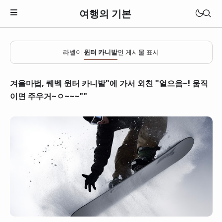
여행의 기본
라벨이
윈터 카니발
인 게시물 표시
겨울마법, 퀘벡 윈터 카니발"에 가서 외친 "얼으음~! 움직
이면 주우거~ㅇ~~~""
일본
베트남
태국