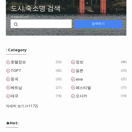
: Category
호텔정보
정보
52
49
TOP7
일본
42
33
중국
asia
32
27
베트남
페스티벌
21
17
태국
오사카
16
14
자세히 보기 (+1172)
🔥Hot: