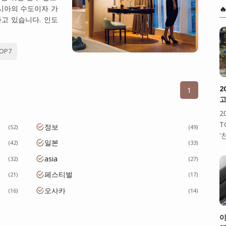
아의 수도이자 가

하고 있습니다. 인도
OP7
2
1
고
2
T
정보
52
49
'
일본
42
33
asia
32
27
페스티벌
21
17
오사카
16
14
이