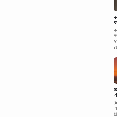
주
로
주
로
우
강
몰
기
[
기
한