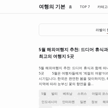
여행의 기본
홈
TOP 7
카테고
라벨이
5월 해외여행지 추천: 드디어 휴식과
최고의 여행지 5곳
5월 해외여행지 추천: 드디어 휴식과 함께 
5곳 5월은 여행자들에게 '계절의 여왕'이라
시기입니다. 한국은 완연한 봄을 맞이하지만,
지역에 따라 눈부신 꽃의 향연을 즐…
5월
발리
베트남
스위스
아말피 코
인도네시아
인터라켄
일본
정보
해