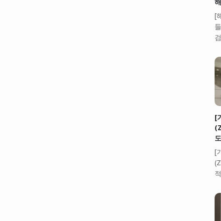
해
[
들
검
[
(
도
[
(
적