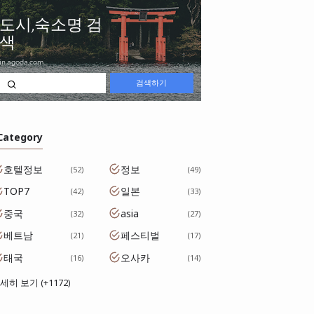
 Category
호텔정보
정보
52
49
TOP7
일본
42
33
중국
asia
32
27
베트남
페스티벌
21
17
태국
오사카
16
14
세히 보기 (+1172)