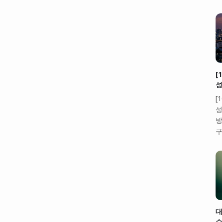
[
성
[
성
방
구
대
수