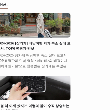
Hot:
024-2026 [장가계] 배낭여행 저가 숙소 실태 보
서: TOP6 평판과 민낯
024-2026 장가계 배낭여행 숙소 실태 보고서:
OP 6 평판과 민낯 영화 <아바타>의 배경이자
천하제일기봉'으로 칭송받는 장가계는 수많은 …
걸 왜 이제 샀지?" 여행의 질이 수직 상승하는