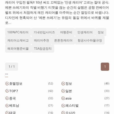
캐리어 구입전 필독!! 10년 써도 끄떡없는 ‘인생 캐리어’ 고르는 절대 공식.
대만
예쁜 쓰레기와의 작별 비행기 티켓을 끊는 순간의 설렘은 공항 컨베이어
벨트 위에서 처참하게 깨진 캐리어를 마주하는 순간 절망으로 바뀝니다.
프랑스
디자인에 현혹되어 산 '예쁜 쓰레기'는 유럽의 돌길 위에서 바퀴를 제물
로…
이탈리아
100%PC캐리어
기내반입사이즈
여행준비
인생캐리어
정보
스위스
캐리어소재비교
캐리어추천
튼튼한캐리어
항공사수하물규정
스페인
해외여행준비물
TSA잠금장치
1 / 1
1
...
호텔정보
정보
52
49
TOP7
일본
42
33
중국
asia
32
27
베트남
페스티벌
21
17
태국
오사카
16
14