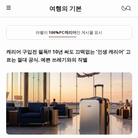
여행의 기본
라벨이
100%PC캐리어
인 게시물 표시
캐리어 구입전 필독!! 10년 써도 끄떡없는 ‘인생 캐리어’ 고
르는 절대 공식. 예쁜 쓰레기와의 작별
일본
베트남
태국