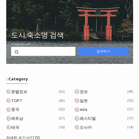
: Category
호텔정보
정보
52
49
TOP7
일본
42
33
중국
asia
32
27
베트남
페스티벌
21
17
태국
오사카
16
14
자세히 보기 (+1172)