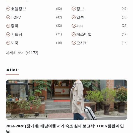
호텔정보
정보
52
49
TOP7
일본
42
33
중국
asia
32
27
베트남
페스티벌
21
17
태국
오사카
16
14
자세히 보기 (+1172)
🔥Hot:
2024-2026 [장가계] 배낭여행 저가 숙소 실태 보고서: TOP6 평판과 민
낯