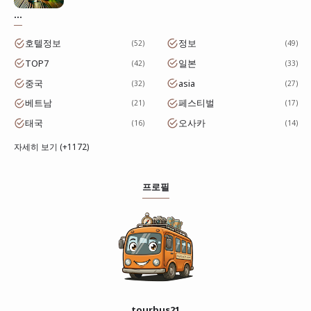
...
호텔정보
정보
52
49
TOP7
일본
42
33
중국
asia
32
27
베트남
페스티벌
21
17
태국
오사카
16
14
자세히 보기 (+1172)
프로필
tourbus21