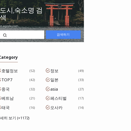
 Category
호텔정보
정보
52
49
TOP7
일본
42
33
중국
asia
32
27
베트남
페스티벌
21
17
태국
오사카
16
14
세히 보기 (+1172)