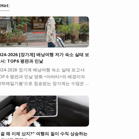
Hot:
024-2026 [장가계] 배낭여행 저가 숙소 실태 보
서: TOP6 평판과 민낯
024-2026 장가계 배낭여행 숙소 실태 보고서:
OP 6 평판과 민낯 영화 <아바타>의 배경이자
천하제일기봉'으로 칭송받는 장가계는 수많은 …
걸 왜 이제 샀지?" 여행의 질이 수직 상승하는