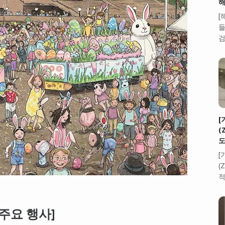
해
[
들
검
[
(
도
[
(
적
주요 행사]