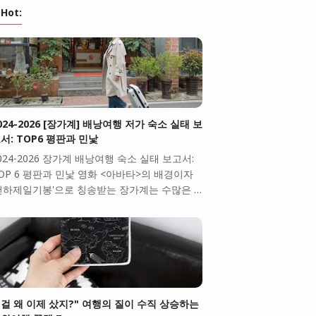
Hot:
024-2026 [장가계] 배낭여행 저가 숙소 실태 보
서: TOP6 평판과 민낯
024-2026 장가계 배낭여행 숙소 실태 보고서:
OP 6 평판과 민낯 영화 <아바타>의 배경이자
천하제일기봉'으로 칭송받는 장가계는 수많은 …
걸 왜 이제 샀지?" 여행의 질이 수직 상승하는