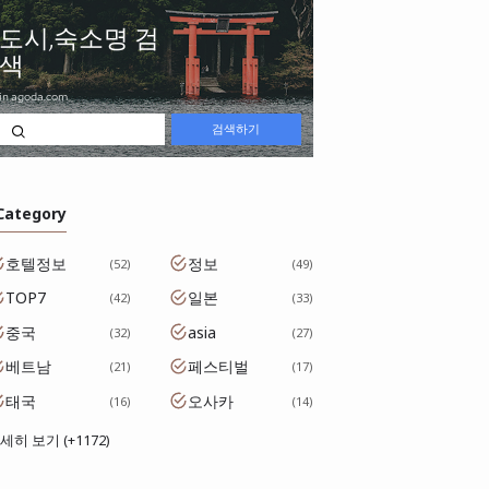
 Category
호텔정보
정보
52
49
TOP7
일본
42
33
중국
asia
32
27
베트남
페스티벌
21
17
태국
오사카
16
14
세히 보기 (+1172)