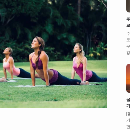
주
로
주
로
우
강
몰
기
[
기
한