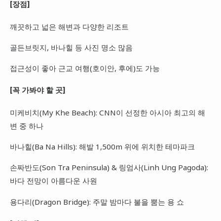
[장점]
깨끗하고 넓은 해변과 다양한 리조트
골든브릿지, 바나힐 등 사진 명소 많음
접근성이 좋아 근교 여행(호이안, 후에)도 가능
[꼭 가봐야 할 곳]
미케비치(My Khe Beach): CNN이 선정한 아시아 최고의 해
변 중 하나
바나힐(Ba Na Hills): 해발 1,500m 위에 위치한 테마파크
손짜반도(Son Tra Peninsula) & 링엄사(Linh Ung Pagoda):
바다 전망이 아름다운 사원
용다리(Dragon Bridge): 주말 밤마다 불을 뿜는 용 쇼