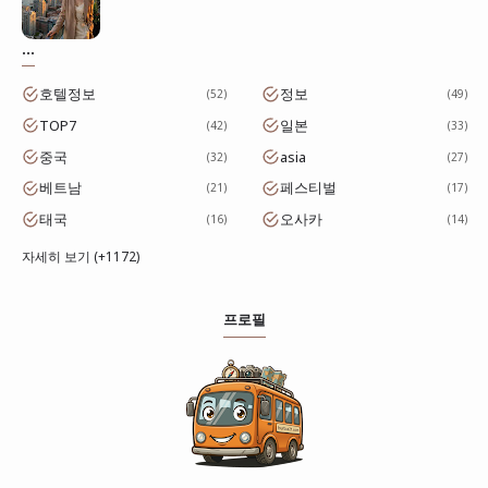
...
호텔정보
정보
52
49
TOP7
일본
42
33
중국
asia
32
27
베트남
페스티벌
21
17
태국
오사카
16
14
자세히 보기 (+1172)
프로필