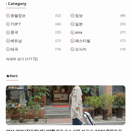
: Category
호텔정보
정보
52
49
TOP7
일본
42
33
중국
asia
32
27
베트남
페스티벌
21
17
태국
오사카
16
14
자세히 보기 (+1172)
🔥Hot: