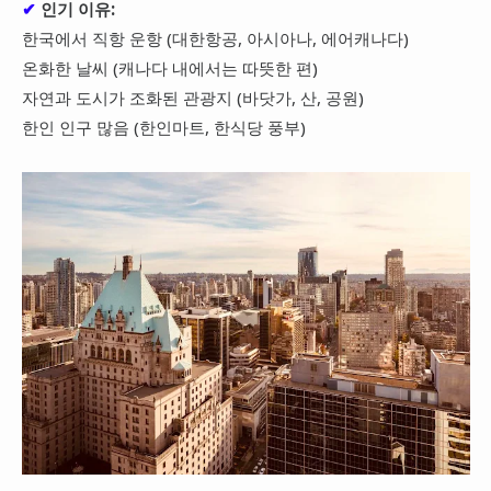
✔
인기 이유:
대만
한국에서 직항 운항 (대한항공, 아시아나, 에어캐나다)
온화한 날씨 (캐나다 내에서는 따뜻한 편)
프랑스
자연과 도시가 조화된 관광지 (바닷가, 산, 공원)
이탈리아
한인 인구 많음 (한인마트, 한식당 풍부)
스위스
스페인