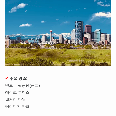
✔
주요 명소:
밴프 국립공원(근교)
레이크 루이스
캘거리 타워
헤리티지 파크