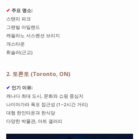
✔
주요 명소:
스탠리 파크
그랜빌 아일랜드
캐필라노 서스펜션 브리지
개스타운
휘슬러(근교)
2. 토론토 (Toronto, ON)
✔
인기 이유:
캐나다 최대 도시, 문화와 쇼핑 중심지
나이아가라 폭포 접근성 (1~2시간 거리)
대형 한인타운과 한식당
다양한 박물관, 아트 갤러리