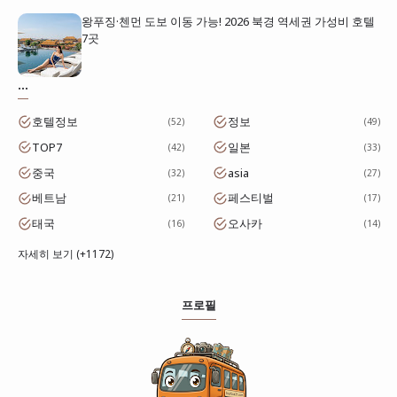
왕푸징·첸먼 도보 이동 가능! 2026 북경 역세권 가성비 호텔
7곳
...
호텔정보
정보
52
49
TOP7
일본
42
33
중국
asia
32
27
베트남
페스티벌
21
17
태국
오사카
16
14
자세히 보기 (+1172)
프로필