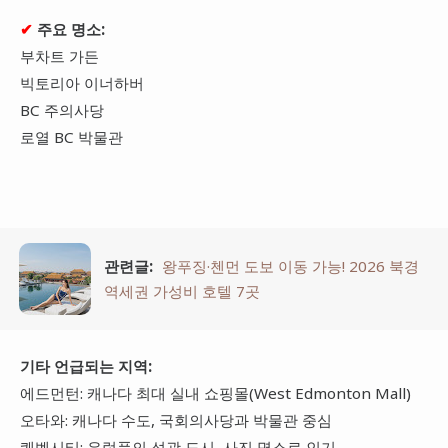
✔
주요 명소:
부차트 가든
빅토리아 이너하버
BC 주의사당
로열 BC 박물관
관련글:
왕푸징·첸먼 도보 이동 가능! 2026 북경
역세권 가성비 호텔 7곳
기타 언급되는 지역:
에드먼턴: 캐나다 최대 실내 쇼핑몰(West Edmonton Mall)
오타와: 캐나다 수도, 국회의사당과 박물관 중심
퀘벡시티: 유럽풍의 성곽 도시, 사진 명소로 인기