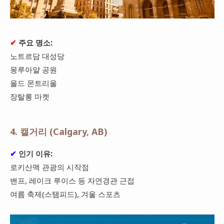
✔
주요 명소:
노트르담 대성당
몽루아얄 공원
올드 몬트리올
장탈롱 마켓
4. 캘거리 (Calgary, AB)
✔
인기 이유:
로키산맥 관광의 시작점
밴프, 레이크 루이스 등 자연경관 근접
여름 축제(스탬피드), 겨울 스포츠