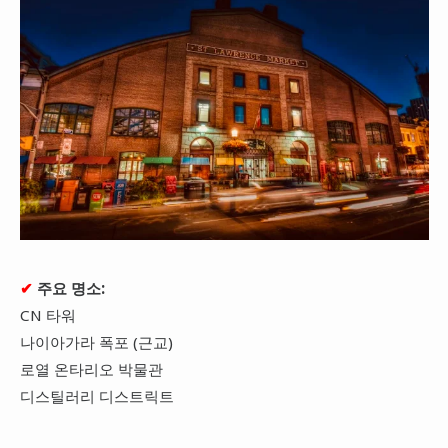
✔
주요 명소:
CN 타워
나이아가라 폭포 (근교)
로열 온타리오 박물관
디스틸러리 디스트릭트