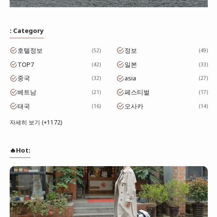
: Category
호텔정보
정보
52
49
TOP7
일본
42
33
중국
asia
32
27
베트남
페스티벌
21
17
태국
오사카
16
14
자세히 보기 (+1172)
🔥Hot: