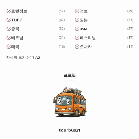
호텔정보
정보
52
49
TOP7
일본
42
33
중국
asia
32
27
베트남
페스티벌
21
17
태국
오사카
16
14
자세히 보기 (+1172)
프로필
tourbus21