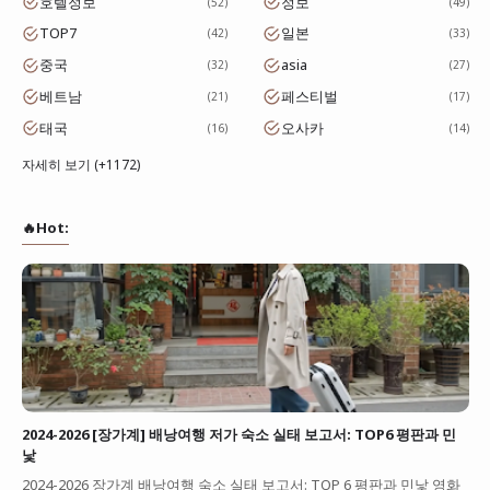
호텔정보
정보
52
49
TOP7
일본
42
33
중국
asia
32
27
베트남
페스티벌
21
17
태국
오사카
16
14
자세히 보기 (+1172)
🔥Hot:
2024-2026 [장가계] 배낭여행 저가 숙소 실태 보고서: TOP6 평판과 민
낯
2024-2026 장가계 배낭여행 숙소 실태 보고서: TOP 6 평판과 민낯 영화