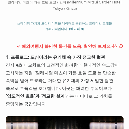
밀레니엄 미츠이 가든 호텔 도쿄 / 긴자 (Millennium Mitsui Garden Hotel
대만
Tokyo / Ginza)
프랑스
스테이의 가치와 도심의 미학을 데이터로 증명하는 프리미엄 트래블
이탈리아
큐레이터입니다.
[에디터 H]
스위스
↺
✓ 해외여행시 쓸만한 물건들 모음. 확인해 보셔요~!^
스페인
1. 프롤로그: 도심이라는 유기체 속 가장 정교한 혈관
긴자 4초메 교차로의 고전적인 화려함과 현대적인 속도감이
교차하는 지점. '밀레니엄 미츠이 가든 호텔 도쿄'는 단순한
숙박을 넘어 도쿄라는 거대한 유기체의 가장 세밀한 혈관
속으로 투숙객을 초대합니다. 이곳은 화려한 수식어보다
'압도적인 효율'과 '정교한 설계'
라는 데이터로 그 가치를
증명하는 공간입니다.