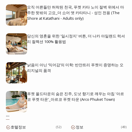
오직 어른들만 허락된 천국, 푸켓 카타 노이 절벽 위에서 마
주한 뜻밖의 고요_더 쇼어 앳 카타타니 - 성인 전용 (The
Shore at Katathani - Adults only)
당신의 영혼을 위한 '일시정지' 버튼, 더 나카 아일랜드 럭셔
리 컬렉션 100% 활용법
낡음이 아닌 ‘익어감’의 미학: 반얀트리 푸켓이 증명하는 오
리지널의 품격
푸켓 올드타운의 숨은 진주, 도넛 향기로 깨우는 아침 '아르
코 푸켓 타운'_아르코 푸켓 타운 (Arco Phuket Town)
...
호텔정보
정보
52
49