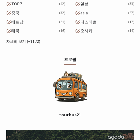
TOP7
일본
42
33
중국
asia
32
27
베트남
페스티벌
21
17
태국
오사카
16
14
자세히 보기 (+1172)
프로필
tourbus21