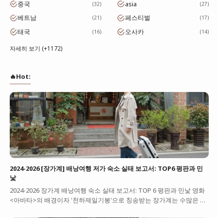
중국
asia
32
27
베트남
페스티벌
21
17
태국
오사카
16
14
자세히 보기 (+1172)
🔥Hot:
2024-2026 [장가계] 배낭여행 저가 숙소 실태 보고서: TOP6 평판과 민
낯
2024-2026 장가계 배낭여행 숙소 실태 보고서: TOP 6 평판과 민낯 영화
<아바타>의 배경이자 '천하제일기봉'으로 칭송받는 장가계는 수많은 …