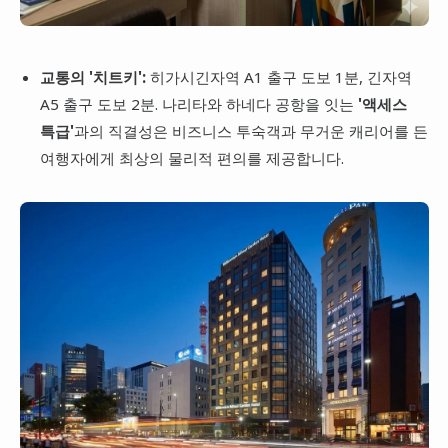
교통의 '치트키':
히가시긴자역 A1 출구 도보 1분, 긴자역
A5 출구 도보 2분. 나리타와 하네다 공항을 잇는
'액세스
특급'
과의 직결성은 비즈니스 투숙객과 무거운 캐리어를 든
여행자에게 최상의 물리적 편의를 제공합니다.