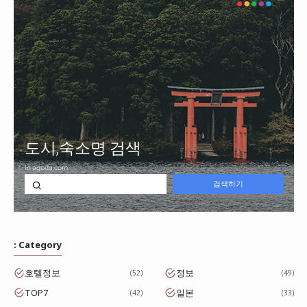
: Category
호텔정보
정보
52
49
TOP7
일본
42
33