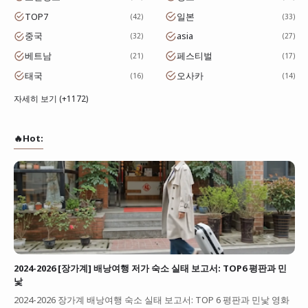
TOP7
일본
42
33
중국
asia
32
27
베트남
페스티벌
21
17
태국
오사카
16
14
자세히 보기 (+1172)
🔥Hot:
2024-2026 [장가계] 배낭여행 저가 숙소 실태 보고서: TOP6 평판과 민
낯
2024-2026 장가계 배낭여행 숙소 실태 보고서: TOP 6 평판과 민낯 영화