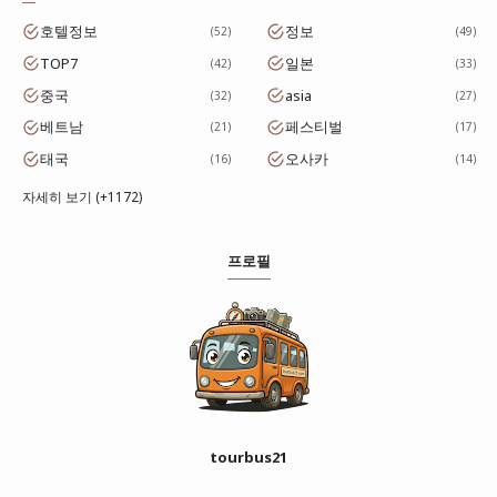
호텔정보
정보
52
49
TOP7
일본
42
33
중국
asia
32
27
베트남
페스티벌
21
17
태국
오사카
16
14
자세히 보기 (+1172)
프로필
tourbus21