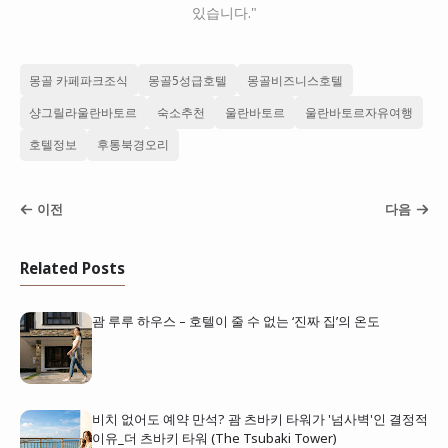
있습니다."
몽골 카페파크조식
몽골5성급호텔
몽골비즈니스호텔
샹그릴라울란바토르
숙소추천
울란바토르
울란바토르자유여행
호텔정보
후통북경오리
이전
다음
Related Posts
괌 루루 하우스 – 호텔이 줄 수 없는 ‘진짜 집’의 온도
비치 없어도 예약 만석? 괌 츠바키 타워가 '넘사벽'인 결정적
이유_더 츠바키 타워 (The Tsubaki Tower)