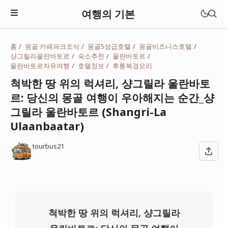
여행의 기본
홈
몽골 카페파크조식
몽골5성급호텔
몽골비즈니스호텔
샹그릴라울란바토르
숙소추천
울란바토르
울란바토르자유여행
호텔정보
후통북경오리
척박한 땅 위의 럭셔리, 샹그릴라 울란바토
르: 당신의 몽골 여행이 우아해지는 순간_샹
그릴라 울란바토르 (Shangri-La
Ulaanbaatar)
tourbus21
일본
베트남
척박한 땅 위의 럭셔리, 샹그릴라
태국