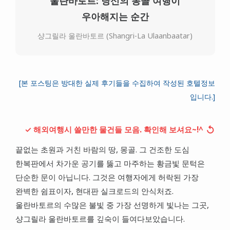
울란바토르: 당신의 몽골 여행이
대만
우아해지는 순간
프랑스
샹그릴라 울란바토르 (Shangri-La Ulaanbaatar)
이탈리아
스위스
[본 포스팅은 방대한 실제 후기들을 수집하여 작성된 호텔정보
스페인
입니다.]
↺
✓ 해외여행시 쓸만한 물건들 모음. 확인해 보셔요~!^
끝없는 초원과 거친 바람의 땅, 몽골. 그 건조한 도심
한복판에서 차가운 공기를 뚫고 마주하는 황금빛 문턱은
단순한 문이 아닙니다. 그것은 여행자에게 허락된 가장
완벽한 쉼표이자, 현대판 실크로드의 안식처죠.
울란바토르의 수많은 불빛 중 가장 선명하게 빛나는 그곳,
샹그릴라 울란바토르를 깊숙이 들여다보았습니다.