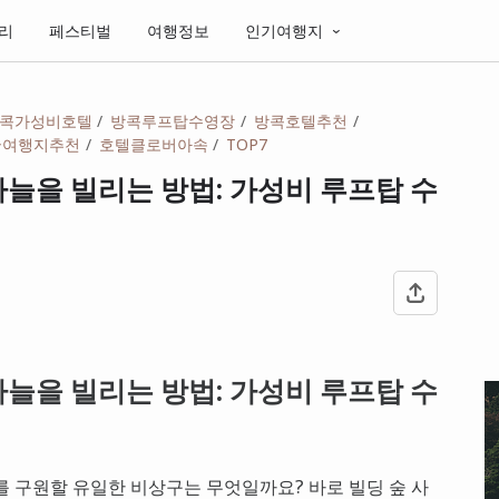
리
페스티벌
여행정보
인기여행지
콕가성비호텔
방콕루프탑수영장
방콕호텔추천
국여행지추천
호텔클로버아속
TOP7
 하늘을 빌리는 방법: 가성비 루프탑 수
 하늘을 빌리는 방법: 가성비 루프탑 수
를 구원할 유일한 비상구는 무엇일까요? 바로 빌딩 숲 사