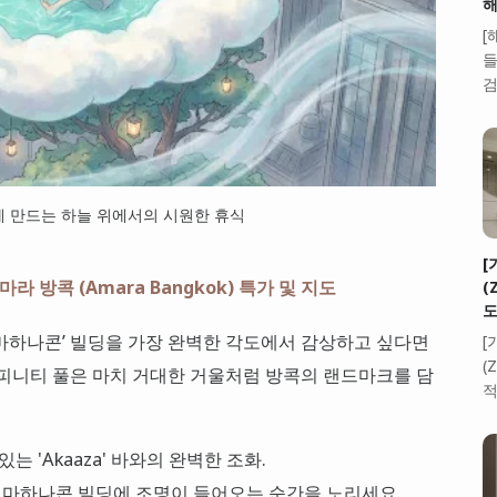
해
[
들
검
게 만드는 하늘 위에서의 시원한 휴식
[
마라 방콕 (Amara Bangkok) 특가 및 지도
(
도
마하나콘’ 빌딩을 가장 완벽한 각도에서 감상하고 싶다면
[
(
인피니티 풀은 마치 거대한 거울처럼 방콕의 랜드마크를 담
적
는 'Akaaza' 바와의 완벽한 조화.
 녘 마하나콘 빌딩에 조명이 들어오는 순간을 노리세요.