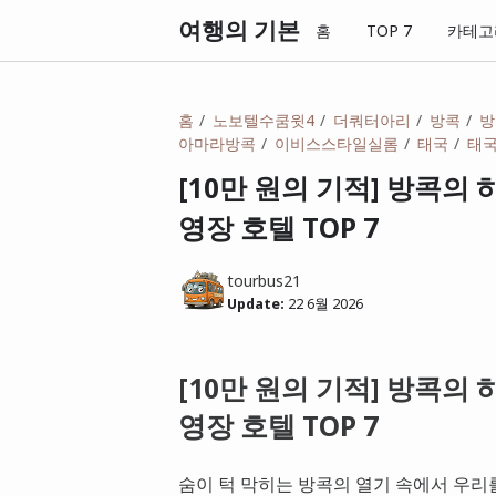
여행의 기본
홈
TOP 7
카테고
홈
노보텔수쿰윗4
더쿼터아리
방콕
방
아마라방콕
이비스스타일실롬
태국
태
[10만 원의 기적] 방콕의
영장 호텔 TOP 7
tourbus21
Update:
22 6월 2026
[10만 원의 기적] 방콕의
영장 호텔 TOP 7
숨이 턱 막히는 방콕의 열기 속에서 우리