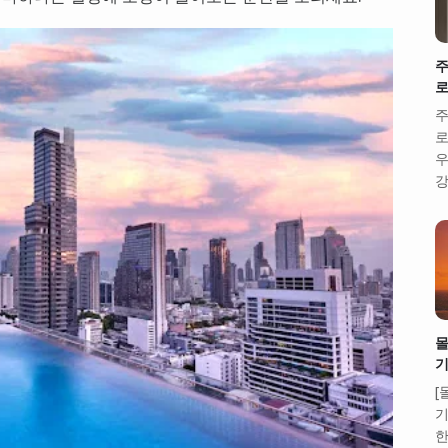
주
로
주
로
우
강
몰
기
[
기
한