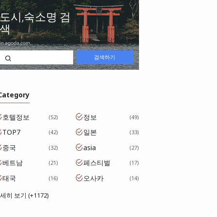
 Category
호텔정보
정보
52
49
TOP7
일본
42
33
중국
asia
32
27
베트남
페스티벌
21
17
태국
오사카
16
14
세히 보기 (+1172)