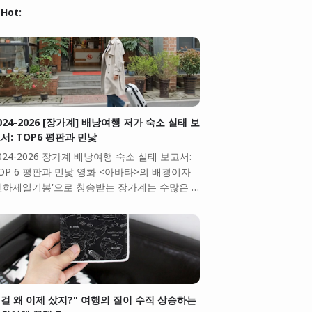
Hot:
024-2026 [장가계] 배낭여행 저가 숙소 실태 보
서: TOP6 평판과 민낯
024-2026 장가계 배낭여행 숙소 실태 보고서:
OP 6 평판과 민낯 영화 <아바타>의 배경이자
천하제일기봉'으로 칭송받는 장가계는 수많은 …
걸 왜 이제 샀지?" 여행의 질이 수직 상승하는