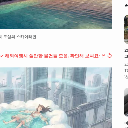

콕 도심의 스카이라인
2
↺
✓ 해외여행시 쓸만한 물건들 모음. 확인해 보셔요~!^
고
2
T
'
이