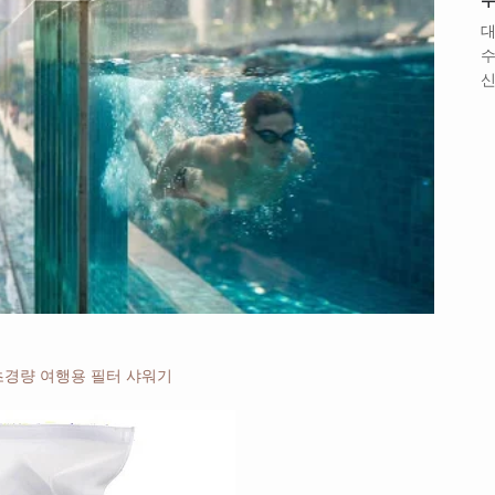
대
수
신
 초경량 여행용 필터 샤워기