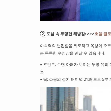
② 도심 속 투명한 해방감: >>>
호텔 클로버
아속역의 번잡함을 뒤로하고 옥상에 오르
는 독특한 수영장을 만날 수 있습니다.
▪ 포인트: 수면 아래가 보이는 투명 유리
능.
▪ 팁: 쇼핑의 성지 터미널 21과 도보 5