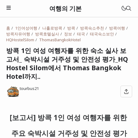
여행의 기본
홈
1인여성여행
나홀로방콕
방콕
방콕숙소추천
방콕여행
방콕자유여행
방콕호텔실사
정보
태국
태국숙소보안
HQHostelSilom
ThomasBangkokHotel
방콕 1인 여성 여행자를 위한 숙소 실사 보
고서_ 숙박시설 거주성 및 안전성 평가_HQ
Hostel Silom에서 Thomas Bangkok
Hotel까지..
tourbus21
일본
[보고서] 방콕 1인 여성 여행자를 위한
베트남
주요 숙박시설 거주성 및 안전성 평가
태국