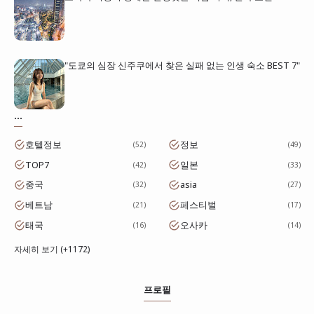
"도쿄의 심장 신주쿠에서 찾은 실패 없는 인생 숙소 BEST 7"
...
호텔정보
정보
52
49
TOP7
일본
42
33
중국
asia
32
27
베트남
페스티벌
21
17
태국
오사카
16
14
자세히 보기 (+1172)
프로필