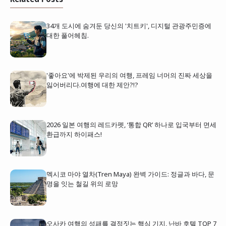
34개 도시에 숨겨둔 당신의 '치트키', 디지털 관광주민증에
대한 풀어헤침.
'좋아요'에 박제된 우리의 여행, 프레임 너머의 진짜 세상을
잃어버리다.여행에 대한 제안?!?
2026 일본 여행의 레드카펫, ‘통합 QR’ 하나로 입국부터 면세
환급까지 하이패스!
멕시코 마야 열차(Tren Maya) 완벽 가이드: 정글과 바다, 문
명을 잇는 철길 위의 로망
오사카 여행의 성패를 결정짓는 핵심 기지, 난바 호텔 TOP 7