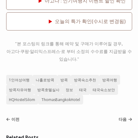
아고다 : 인기여행지 이벤트 할인 확인
▶
오늘의 특가 확인(수시로 변경됨)
▶
"본 포스팅의 링크를 통해 예약 및 구매가 이루어질 경우,
아고다·쿠팡·알리익스프레스·로 부터 소정의 수수료를 지급받을 수
있습니다."
1인여성여행
나홀로방콕
방콕
방콕숙소추천
방콕여행
방콕자유여행
방콕호텔실사
정보
태국
태국숙소보안
HQHostelSilom
ThomasBangkokHotel
이전
다음
Related Posts