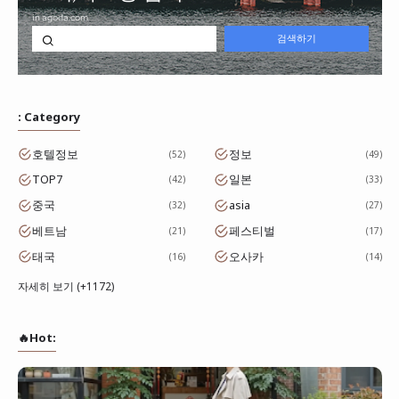
: Category
호텔정보
정보
52
49
TOP7
일본
42
33
중국
asia
32
27
베트남
페스티벌
21
17
태국
오사카
16
14
자세히 보기 (+1172)
🔥Hot: