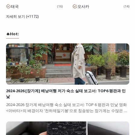
태국
오사카
16
14
자세히 보기 (+1172)
🔥Hot:
2024-2026 [장가계] 배낭여행 저가 숙소 실태 보고서: TOP6 평판과 민
낯
2024-2026 장가계 배낭여행 숙소 실태 보고서: TOP 6 평판과 민낯 영화
<아바타>의 배경이자 '천하제일기봉'으로 칭송받는 장가계는 수많은 …