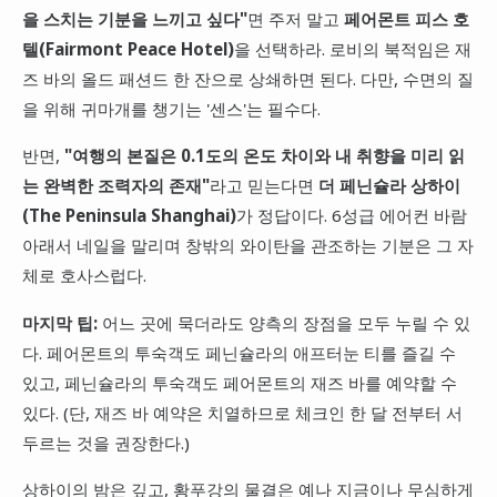
을 스치는 기분을 느끼고 싶다"
면 주저 말고
페어몬트 피스 호
텔(Fairmont Peace Hotel)
을 선택하라. 로비의 북적임은 재
즈 바의 올드 패션드 한 잔으로 상쇄하면 된다. 다만, 수면의 질
을 위해 귀마개를 챙기는 '센스'는 필수다.
반면,
"여행의 본질은 0.1도의 온도 차이와 내 취향을 미리 읽
는 완벽한 조력자의 존재"
라고 믿는다면
더 페닌슐라 상하이
(The Peninsula Shanghai)
가 정답이다. 6성급 에어컨 바람
아래서 네일을 말리며 창밖의 와이탄을 관조하는 기분은 그 자
체로 호사스럽다.
마지막 팁:
어느 곳에 묵더라도 양측의 장점을 모두 누릴 수 있
다. 페어몬트의 투숙객도 페닌슐라의 애프터눈 티를 즐길 수
있고, 페닌슐라의 투숙객도 페어몬트의 재즈 바를 예약할 수
있다. (단, 재즈 바 예약은 치열하므로 체크인 한 달 전부터 서
두르는 것을 권장한다.)
상하이의 밤은 깊고, 황푸강의 물결은 예나 지금이나 무심하게