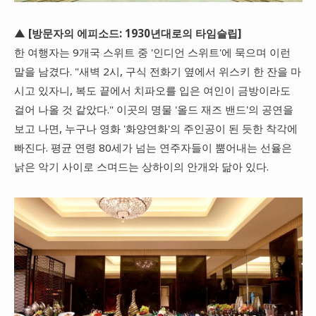
▲ [방문자의 에피소드: 1930년대로의 타임슬립]
한 여행자는 9개국 스위트 중 '인디언 스위트'에 묵으며 이런
말을 남겼다. "새벽 2시, 구식 전화기 옆에서 위스키 한 잔을 마
시고 있자니, 복도 끝에서 치파오를 입은 여인이 금방이라도
걸어 나올 것 같았다." 이곳의 명물 '올드 재즈 밴드'의 공연을
보고 나면, 누구나 영화 '화양연화'의 주인공이 된 듯한 착각에
빠진다. 평균 연령 80세가 넘는 연주자들이 뿜어내는 선율은
낡은 악기 사이로 스며드는 상하이의 안개와 닮아 있다.