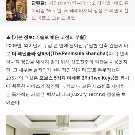
관련글:
시안(Xi'an) 럭셔리 숙소 라이벌 : 네오 퓨
처리즘 'W 시안' vs 헤리티지의 정점 '소피텔 레전
드 피플스 그랜드 호텔'
▲ [기본 정보: 기술로 빚은 고전의 부활]
2009년, 와이탄에 수십 년 만에 들어선 유일한 신축 건물이 바
로
더 페닌슐라 상하이(The Peninsula Shanghai)
다. 주변의
역사적 경관을 해치지 않기 위해 신고전주의 외관을 차용했지
만, 그 내부는 철저하게 현대적인 '하이테크'로 무무장했다.
235개의 객실은
포브스 5성과 미쉐린 2키(Two Keys)
를 동시
에 획득한 서비스의 집약체다. 객실 내 모든 시스템을 제어하
는 독자적인 패널은 '럭셔리 테크(Luxury Tech)'의 정점을 보
여준다.