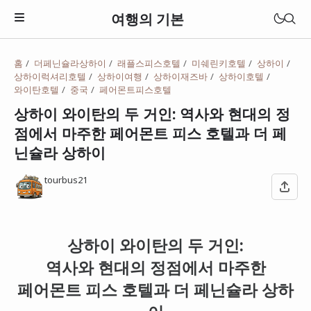
여행의 기본
홈
더페닌슐라상하이
래플스피스호텔
미쉐린키호텔
상하이
상하이럭셔리호텔
상하이여행
상하이재즈바
상하이호텔
와이탄호텔
중국
페어몬트피스호텔
상하이 와이탄의 두 거인: 역사와 현대의 정
점에서 마주한 페어몬트 피스 호텔과 더 페
닌슐라 상하이
tourbus21
상하이 와이탄의 두 거인:
일본
역사와 현대의 정점에서 마주한
베트남
페어몬트 피스 호텔과 더 페닌슐라 상하
태국