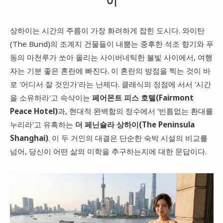
이
대만
상하이는 시간의 주름이 가장 화려하게 잡힌 도시다. 와이탄
프랑스
(The Bund)의 조계지 건물들이 내뿜는 중후한 석조 향기와 푸
이탈리아
동의 마천루가 쏘아 올리는 사이버네틱한 불빛 사이에서, 여행
스위스
자는 기분 좋은 혼란에 빠진다. 이 혼란의 방점을 찍는 것이 바
스페인
로 '어디서 잘 것인가'라는 난제다. 클래식의 정점에 서서 '시간
을 소유하라'고 속삭이는
페어몬트 피스 호텔(Fairmont
Peace Hotel)
과, 현대적 완벽함의 정수에서 '빈틈없는 환대를
누리라'고 유혹하는
더 페닌슐라 상하이(The Peninsula
Shanghai)
. 이 두 거인의 대결은 단순한 숙박 시설의 비교를
넘어, 당신이 어떤 삶의 미학을 추구하는지에 대한 문답이다.