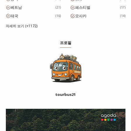
베트남
페스티벌
21
17
태국
오사카
16
14
자세히 보기 (+1172)
프로필
tourbus21