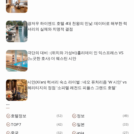
광저우 하이엔드 호텔 4대 천왕의 민낯: 데이터로 해부한 럭
셔리의 실체와 치명적 결점
극단의 대비 : (위치와 가성비)홀리데이 인 익스프레스 VS
(느긋한 호사) 더 웨스틴 시안
시안(Xi'an) 럭셔리 숙소 라이벌 : 네오 퓨처리즘 'W 시안' vs
헤리티지의 정점 '소피텔 레전드 피플스 그랜드 호텔'
...
호텔정보
정보
52
49
TOP7
일본
42
33
중국
asia
32
27