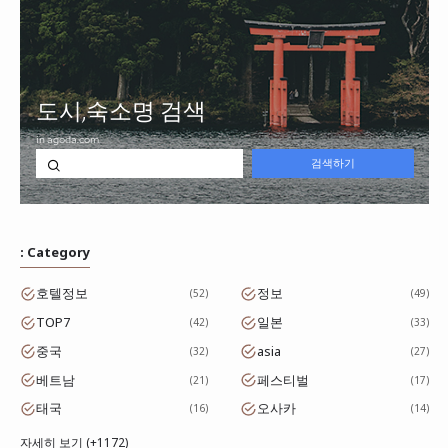
: Category
호텔정보
정보
52
49
TOP7
일본
42
33
중국
asia
32
27
베트남
페스티벌
21
17
태국
오사카
16
14
자세히 보기 (+1172)