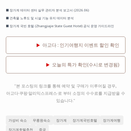
■ 장가계 데이터 센터 실무 관리자 분석 보고서 (2026.06)
■ 건축물 노후도 및 시설 기능 유지 데이터 분석
■ 장가계 국빈 호텔 (Zhangjiajie State Guest Hotel) 공식 운영 가이드라인
아고다 : 인기여행지 이벤트 할인 확인
▶
오늘의 특가 확인(수시로 변경됨)
▶
"본 포스팅의 링크를 통해 예약 및 구매가 이루어질 경우,
아고다·쿠팡·알리익스프레스·로 부터 소정의 수수료를 지급받을 수
있습니다."
가성비 숙소
무릉원숙소
장가계
장가계국빈호텔
장가계여행
장가계호텔추천
중국