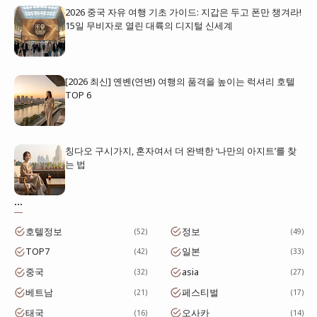
2026 중국 자유 여행 기초 가이드: 지갑은 두고 폰만 챙겨라!
15일 무비자로 열린 대륙의 디지털 신세계
[2026 최신] 옌볜(연변) 여행의 품격을 높이는 럭셔리 호텔
TOP 6
칭다오 구시가지, 혼자여서 더 완벽한 ‘나만의 아지트’를 찾
는 법
...
호텔정보
정보
52
49
TOP7
일본
42
33
중국
asia
32
27
베트남
페스티벌
21
17
태국
오사카
16
14