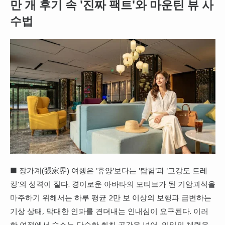
만 개 후기 속 '진짜 팩트'와 마운틴 뷰 사
대만
수법
프랑스
이탈리아
스위스
스페인
■ 장가계(張家界) 여행은 '휴양'보다는 '탐험'과 '고강도 트레
킹'의 성격이 짙다. 경이로운 아바타의 모티브가 된 기암괴석을
마주하기 위해서는 하루 평균 2만 보 이상의 보행과 급변하는
기상 상태, 막대한 인파를 견뎌내는 인내심이 요구된다. 이러
한 여정에서 숙소는 단순한 취침 공간을 넘어, 익일의 체력을