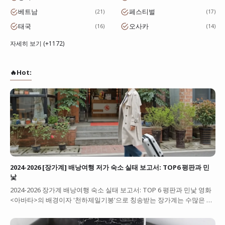
베트남
페스티벌
21
17
태국
오사카
16
14
자세히 보기 (+1172)
🔥Hot:
2024-2026 [장가계] 배낭여행 저가 숙소 실태 보고서: TOP6 평판과 민
낯
2024-2026 장가계 배낭여행 숙소 실태 보고서: TOP 6 평판과 민낯 영화
<아바타>의 배경이자 '천하제일기봉'으로 칭송받는 장가계는 수많은 …