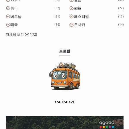
중국
asia
32
27
베트남
페스티벌
21
17
태국
오사카
16
14
자세히 보기 (+1172)
프로필
tourbus21