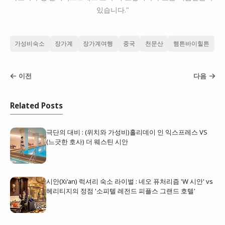
있습니다."
가성비숙소
장가계
장가계여행
중국
천문산
햄튼바이힐튼
이전
다음
Related Posts
극단의 대비 : (위치와 가성비)홀리데이 인 익스프레스 VS
(느긋한 호사) 더 웨스틴 시안
시안(Xi'an) 럭셔리 숙소 라이벌 : 네오 퓨처리즘 'W 시안' vs
헤리티지의 정점 '소피텔 레전드 피플스 그랜드 호텔'