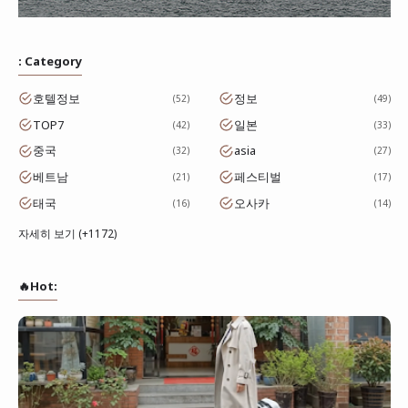
: Category
호텔정보
정보
52
49
TOP7
일본
42
33
중국
asia
32
27
베트남
페스티벌
21
17
태국
오사카
16
14
자세히 보기 (+1172)
🔥Hot: