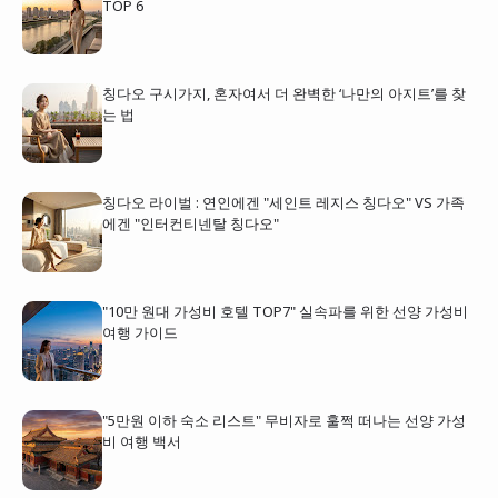
TOP 6
칭다오 구시가지, 혼자여서 더 완벽한 ‘나만의 아지트’를 찾
는 법
칭다오 라이벌 : 연인에겐 "세인트 레지스 칭다오" VS 가족
에겐 "인터컨티넨탈 칭다오"
"10만 원대 가성비 호텔 TOP7" 실속파를 위한 선양 가성비
여행 가이드
"5만원 이하 숙소 리스트" 무비자로 훌쩍 떠나는 선양 가성
비 여행 백서