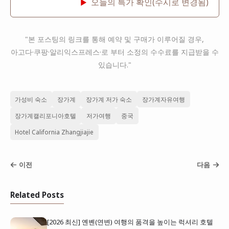
오늘의 특가 확인(수시로 변경됨)
▶
"본 포스팅의 링크를 통해 예약 및 구매가 이루어질 경우,
아고다·쿠팡·알리익스프레스·로 부터 소정의 수수료를 지급받을 수
있습니다."
가성비 숙소
장가계
장가계 저가 숙소
장가계자유여행
장가계캘리포니아호텔
저가여행
중국
Hotel California Zhangjiajie
이전
다음
Related Posts
[2026 최신] 옌볜(연변) 여행의 품격을 높이는 럭셔리 호텔