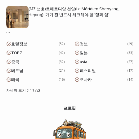
(MZ 선호)르메르디앙 선양(Le Méridien Shenyang,
Heping): 가기 전 반드시 체크해야 할 '명과 암'
...
호텔정보
정보
52
49
TOP7
일본
42
33
중국
asia
32
27
베트남
페스티벌
21
17
태국
오사카
16
14
자세히 보기 (+1172)
프로필