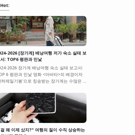
Hot:
024-2026 [장가계] 배낭여행 저가 숙소 실태 보
서: TOP6 평판과 민낯
024-2026 장가계 배낭여행 숙소 실태 보고서:
OP 6 평판과 민낯 영화 <아바타>의 배경이자
천하제일기봉'으로 칭송받는 장가계는 수많은 …
걸 왜 이제 샀지?" 여행의 질이 수직 상승하는