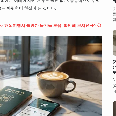
 외에는 어떠한 사전 서류도 필요 없다. 충동적으로 주말
해
는 짜릿함이 현실이 된 것이다.
[
들
검
↺
✓ 해외여행시 쓸만한 물건들 모음. 확인해 보셔요~!^
[
(
도
[
(
적