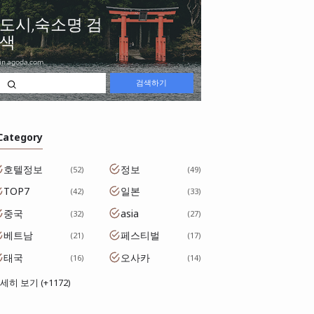
 Category
호텔정보
정보
52
49
TOP7
일본
42
33
중국
asia
32
27
베트남
페스티벌
21
17
태국
오사카
16
14
세히 보기 (+1172)