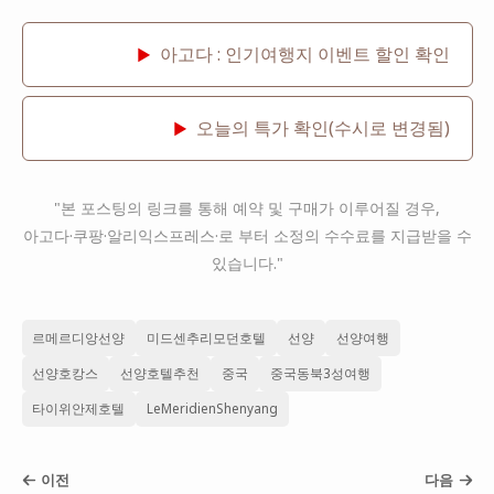
아고다 : 인기여행지 이벤트 할인 확인
▶
오늘의 특가 확인(수시로 변경됨)
▶
"본 포스팅의 링크를 통해 예약 및 구매가 이루어질 경우,
아고다·쿠팡·알리익스프레스·로 부터 소정의 수수료를 지급받을 수
있습니다."
르메르디앙선양
미드센추리모던호텔
선양
선양여행
선양호캉스
선양호텔추천
중국
중국동북3성여행
타이위안제호텔
LeMeridienShenyang
이전
다음