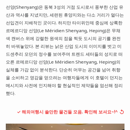
선양(Shenyang)은 동북 3성의 거점 도시로서 풍부한 산업 유
대만
산과 역사를 지녔지만, 세련된 휴양지와는 다소 거리가 멀다는
프랑스
선입견이 지배적인 곳이다. 하지만 타이위안제 중심에 상륙한
이탈리아
르메르디앙 선양(Le Méridien Shenyang, Heping)은 무채
색 캔버스 위에 강렬한 원색의 점을 찍듯 도시의 공기를 완전
스위스
히 바꿔놓았다. 본 리뷰는 낡은 산업 도시의 이미지를 벗고 미
스페인
드센추리 모던의 정수를 보여주며 트렌드 세터들의 성지로 떠
오른 르메르디앙 선양(Le Méridien Shenyang, Heping)의
실체를 가감 없이 분석한다. 단순히 머무는 공간을 넘어 취향
을 소비하고 영감을 얻으려는 여행자들에게 이 호텔이 던지는
메시지와 사전에 인지해야 할 현실적인 제약들을 엄선해 정리
했다.
↺
✓ 해외여행시 쓸만한 물건들 모음. 확인해 보셔요~!^