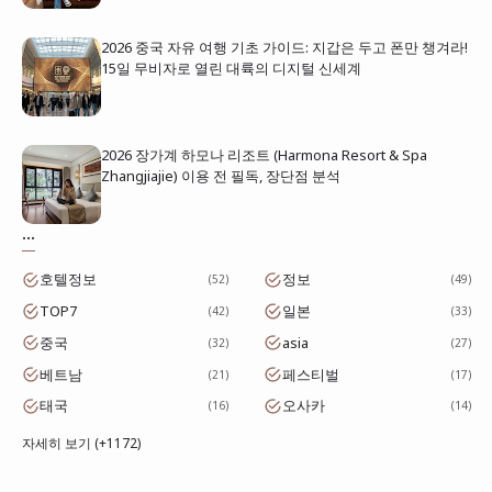
2026 중국 자유 여행 기초 가이드: 지갑은 두고 폰만 챙겨라!
15일 무비자로 열린 대륙의 디지털 신세계
2026 장가계 하모나 리조트 (Harmona Resort & Spa
Zhangjiajie) 이용 전 필독, 장단점 분석
...
호텔정보
정보
52
49
TOP7
일본
42
33
중국
asia
32
27
베트남
페스티벌
21
17
태국
오사카
16
14
자세히 보기 (+1172)