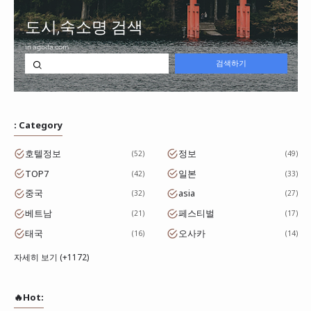
: Category
호텔정보
정보
52
49
TOP7
일본
42
33
중국
asia
32
27
베트남
페스티벌
21
17
태국
오사카
16
14
자세히 보기 (+1172)
🔥Hot: