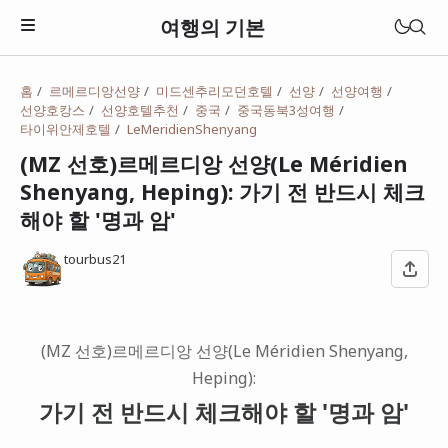
여행의 기본
홈
르메르디앙선양
미드센추리모던호텔
선양
선양여행
선양호캉스
선양호텔추천
중국
중국동북3성여행
타이위안제호텔
LeMeridienShenyang
(MZ 선호)르메르디앙 선양(Le Méridien
Shenyang, Heping): 가기 전 반드시 체크
해야 할 '명과 암'
tourbus21
(MZ 선호)르메르디앙 선양(Le Méridien Shenyang,
일본
Heping):
베트남
가기 전 반드시 체크해야 할 '명과 암'
태국