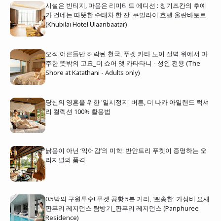
시설은 빈티지, 마음은 리미티드 에디션 : 칭기즈칸의 후예
가 건네는 따뜻한 수태차 한 잔_쿠빌라이 호텔 울란바토르
(Khubilai Hotel Ulaanbaatar)
오직 어른들만 허락된 천국, 푸켓 카타 노이 절벽 위에서 마
주한 뜻밖의 고요_더 쇼어 앳 카타타니 - 성인 전용 (The
Shore at Katathani - Adults only)
당신의 영혼을 위한 '일시정지' 버튼, 더 나카 아일랜드 럭셔
리 컬렉션 100% 활용법
낡음이 아닌 ‘익어감’의 미학: 반얀트리 푸켓이 증명하는 오
리지널의 품격
0.5박의 구원투수! 푸켓 공항 5분 거리, '뽀송한' 가성비 요새
판푸리 레지던스 탐방기_판푸리 레지던스 (Panphuree
Residence)