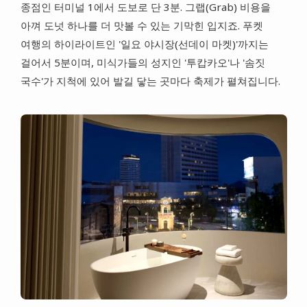
종점인 터미널 1에서 도보로 단 3분. 그랩(Grab) 비용을
아껴 도넛 하나를 더 맛볼 수 있는 기막힌 입지죠. 푸켓
여행의 하이라이트인 '일요 야시장(선데이 마켓)'까지는
걸어서 5분이며, 미식가들의 성지인 '투캅카오'나 '솜짓
국수'가 지척에 있어 발길 닿는 곳마다 축제가 펼쳐집니다.