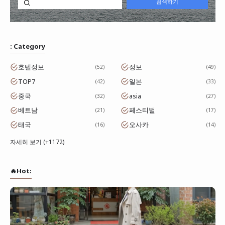
: Category
호텔정보
정보
52
49
TOP7
일본
42
33
중국
asia
32
27
베트남
페스티벌
21
17
태국
오사카
16
14
자세히 보기 (+1172)
🔥Hot: