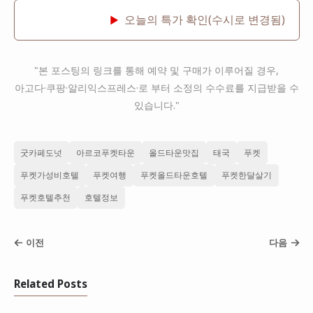
오늘의 특가 확인(수시로 변경됨)
▶
"본 포스팅의 링크를 통해 예약 및 구매가 이루어질 경우,
아고다·쿠팡·알리익스프레스·로 부터 소정의 수수료를 지급받을 수
있습니다."
굿카페도넛
아르코푸켓타운
올드타운맛집
태국
푸켓
푸켓가성비호텔
푸켓여행
푸켓올드타운호텔
푸켓한달살기
푸켓호텔추천
호텔정보
이전
다음
Related Posts