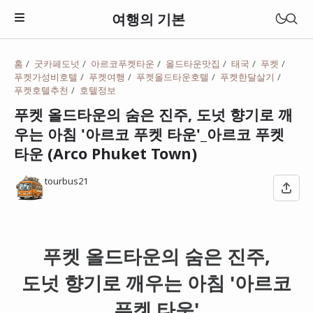
여행의 기본
홈
굿카페도넛
아르코푸켓타운
올드타운맛집
태국
푸켓
푸켓가성비호텔
푸켓여행
푸켓올드타운호텔
푸켓한달살기
푸켓호텔추천
호텔정보
푸켓 올드타운의 숨은 진주, 도넛 향기로 깨
우는 아침 '아르코 푸켓 타운'_아르코 푸켓
타운 (Arco Phuket Town)
tourbus21
푸켓 올드타운의 숨은 진주,
일본
도넛 향기로 깨우는 아침 '아르코
베트남
푸켓 타운'
태국