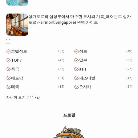
싱가포르의 심장부에서 마주한 도시의 기록_페어몬트 싱가
포르 (Fairmont Singapore) 완벽 가이드
...
호텔정보
정보
52
49
TOP7
일본
42
33
중국
asia
32
27
베트남
페스티벌
21
17
태국
오사카
16
14
자세히 보기 (+1172)
프로필