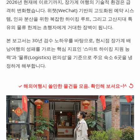
2026년 현재에 이르기까지, 장가계 여행의 기술적 환경은 급
대만
격히 변화했습니다. 위챗(WeChat) 기반의 고도화된 예약 시스
템, 인파 분산을 위한 복잡한 하이킹 루트, 그리고 고산지대 특
프랑스
유의 물류 한계는 초행자에게 거대한 장벽이 됩니다.
이탈리아
본 보고서는 30년 검수 노하우를 바탕으로, 현시점 장가계 배
스위스
낭여행의 성패를 가르는 핵심 지표인 '스마트 하이킹 지원 능
스페인
력'과 '물류(Logistics) 편의성'을 기준으로 주요 숙소 6곳을 냉
정하게 해부합니다.
↺
✓ 해외여행시 쓸만한 물건들 모음. 확인해 보셔요~!^