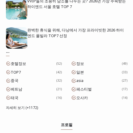
VVIP들의 조용히 담소를 나누는 곳? 2026년 가장 주목받는
하이엔드 서울 호텔 TOP 7
완벽한 휴식을 위해, 다낭에서 가장 프라이빗한 2026 하이
엔드 풀빌라 TOP7 선정
...
호텔정보
정보
52
49
TOP7
일본
42
33
중국
asia
32
27
베트남
페스티벌
21
17
태국
오사카
16
14
자세히 보기 (+1172)
프로필