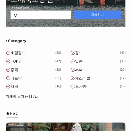
: Category
호텔정보
정보
52
49
TOP7
일본
42
33
중국
asia
32
27
베트남
페스티벌
21
17
태국
오사카
16
14
자세히 보기 (+1172)
🔥Hot: