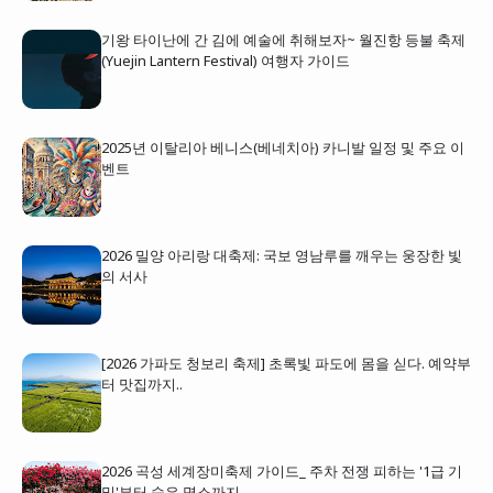
기왕 타이난에 간 김에 예술에 취해보자~ 월진항 등불 축제
(Yuejin Lantern Festival) 여행자 가이드
2025년 이탈리아 베니스(베네치아) 카니발 일정 및 주요 이
벤트
2026 밀양 아리랑 대축제: 국보 영남루를 깨우는 웅장한 빛
의 서사
[2026 가파도 청보리 축제] 초록빛 파도에 몸을 싣다. 예약부
터 맛집까지..
2026 곡성 세계장미축제 가이드_ 주차 전쟁 피하는 '1급 기
밀'부터 숨은 명소까지