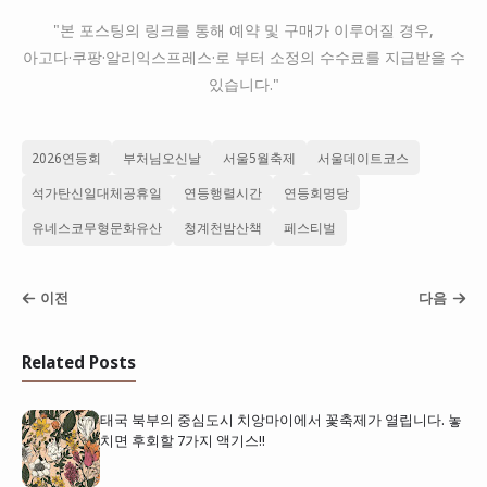
"본 포스팅의 링크를 통해 예약 및 구매가 이루어질 경우,
아고다·쿠팡·알리익스프레스·로 부터 소정의 수수료를 지급받을 수
있습니다."
2026연등회
부처님오신날
서울5월축제
서울데이트코스
석가탄신일대체공휴일
연등행렬시간
연등회명당
유네스코무형문화유산
청계천밤산책
페스티벌
이전
다음
Related Posts
태국 북부의 중심도시 치앙마이에서 꽃축제가 열립니다. 놓
치면 후회할 7가지 액기스!!