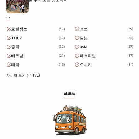
...
호텔정보
정보
52
49
TOP7
일본
42
33
중국
asia
32
27
베트남
페스티벌
21
17
태국
오사카
16
14
자세히 보기 (+1172)
프로필