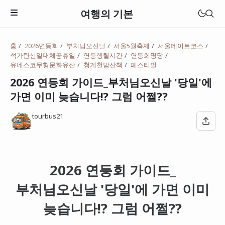
여행의 기본
홈
2026연등회
부처님오신날
서울5월축제
서울데이트코스
석가탄신일대체공휴일
연등행렬시간
연등회명당
유네스코무형문화유산
청계천밤산책
페스티벌
2026 연등회 가이드_부처님오신날 '당일'에
가면 이미 늦습니다!? 그럼 어쩔??
tourbus21
2026 연등회 가이드_
부처님오신날 '당일'에 가면 이미
일본
베트남
늦습니다!? 그럼 어쩔??
태국