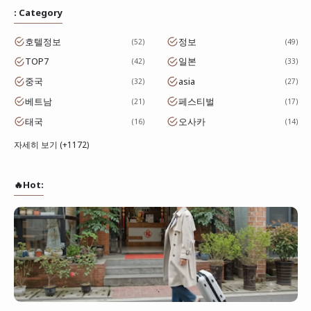
: Category
호텔정보
정보
52
49
TOP7
일본
42
33
중국
asia
32
27
베트남
페스티벌
21
17
태국
오사카
16
14
자세히 보기 (+1172)
🔥Hot: