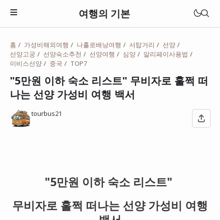
여행의 기본
홈
가성비해외여행
나홀로배낭여행
서탑거리
선양
선양고궁
선양숙소추천
선양여행
심양
알리페이사용법
이비스선양
중국
TOP7
"5만원 이하 숙소 리스트" 무비자로 훌쩍 떠
나는 선양 가성비 여행 백서
tourbus21
"5만원 이하 숙소 리스트"
일본
베트남
무비자로 훌쩍 떠나는 선양 가성비 여행
태국
백서