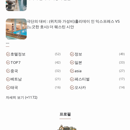
극단의 대비 : (위치와 가성비)홀리데이 인 익스프레스 VS
(느긋한 호사) 더 웨스틴 시안
...
호텔정보
정보
52
49
TOP7
일본
42
33
중국
asia
32
27
베트남
페스티벌
21
17
태국
오사카
16
14
자세히 보기 (+1172)
프로필