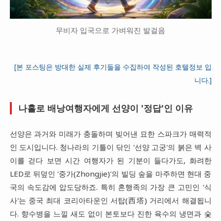
무비자 입국으로 가벼워진 발걸음
[본 포스팅은 방대한 실제 후기들을 수집하여 작성된 호텔정보 입
니다.]
나홀로 배낭여행자에게 선양이 '정답'인 이유
선양은 과거와 미래가 충돌하며 빚어낸 묘한 스파크가 매력적
인 도시입니다. 청나라의 기틀이 닦인 '선양 고궁'의 붉은 벽 사
이를 걷다 보면 시간 여행자가 된 기분이 들다가도, 화려한
LED로 뒤덮인 '중가(Zhongjie)'의 빌딩 숲을 마주하면 현대 중
국의 속도감에 압도당하죠. 특히 혼행족의 가장 큰 고민인 '식
사'는 중국 최대 코리아타운인 서탑(西塔) 거리에서 해결됩니
다. 향수병을 느낄 새도 없이 본토보다 진한 육수의 냉면과 숯