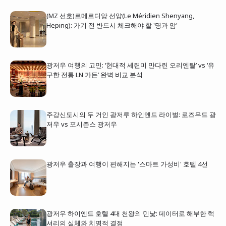
(MZ 선호)르메르디앙 선양(Le Méridien Shenyang,
Heping): 가기 전 반드시 체크해야 할 '명과 암'
광저우 여행의 고민: ‘현대적 세련미 만다린 오리엔탈’ vs ‘유
구한 전통 LN 가든’ 완벽 비교 분석
주강신도시의 두 거인 광저루 하인엔드 라이벌: 로즈우드 광
저우 vs 포시즌스 광저우
광저우 출장과 여행이 편해지는 '스마트 가성비' 호텔 4선
광저우 하이엔드 호텔 4대 천왕의 민낯: 데이터로 해부한 럭
셔리의 실체와 치명적 결점