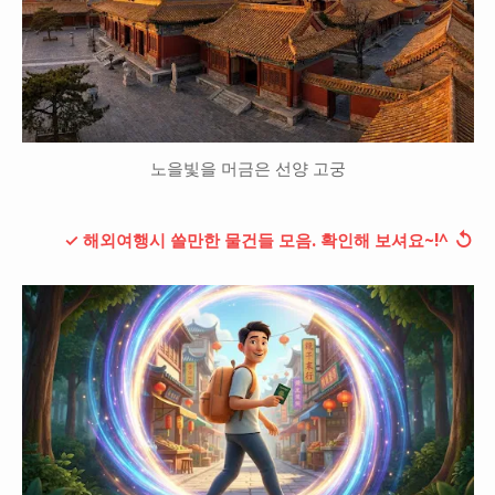
노을빛을 머금은 선양 고궁
↺
✓ 해외여행시 쓸만한 물건들 모음. 확인해 보셔요~!^