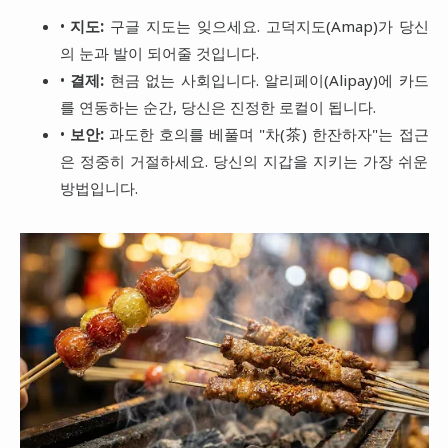
•
지도:
구글 지도는 잊으세요. 고덕지도(Amap)가 당신
의 눈과 발이 되어줄 것입니다.
•
결제:
현금 없는 사회입니다. 알리페이(Alipay)에 카드
를 연동하는 순간, 당신은 진정한 로컬이 됩니다.
•
보안:
과도한 호의를 베풀며 "차(茶) 한잔하자"는 접근
은 정중히 거절하세요. 당신의 지갑을 지키는 가장 쉬운
방법입니다.