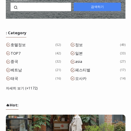
: Category
호텔정보
정보
52
49
TOP7
일본
42
33
중국
asia
32
27
베트남
페스티벌
21
17
태국
오사카
16
14
자세히 보기 (+1172)
🔥Hot: