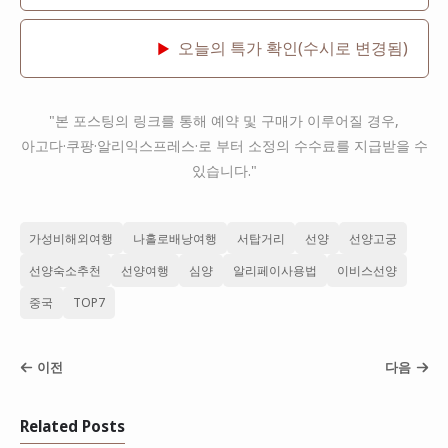
오늘의 특가 확인(수시로 변경됨)
▶
"본 포스팅의 링크를 통해 예약 및 구매가 이루어질 경우,
아고다·쿠팡·알리익스프레스·로 부터 소정의 수수료를 지급받을 수
있습니다."
가성비해외여행
나홀로배낭여행
서탑거리
선양
선양고궁
선양숙소추천
선양여행
심양
알리페이사용법
이비스선양
중국
TOP7
이전
다음
Related Posts